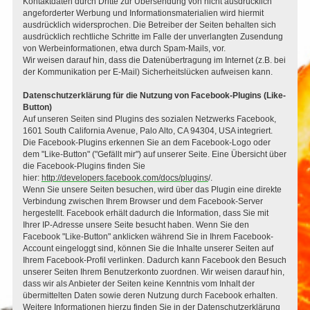
Kontaktdaten durch Dritte zur Übersendung von nicht ausdrücklich
angeforderter Werbung und Informationsmaterialien wird hiermit
ausdrücklich widersprochen. Die Betreiber der Seiten behalten sich
ausdrücklich rechtliche Schritte im Falle der unverlangten Zusendung
von Werbeinformationen, etwa durch Spam-Mails, vor.
Wir weisen darauf hin, dass die Datenübertragung im Internet (z.B. bei
der Kommunikation per E-Mail) Sicherheitslücken aufweisen kann.
Datenschutzerklärung für die Nutzung von Facebook-Plugins (Like-
Button)
Auf unseren Seiten sind Plugins des sozialen Netzwerks Facebook,
1601 South California Avenue, Palo Alto, CA 94304, USA integriert.
Die Facebook-Plugins erkennen Sie an dem Facebook-Logo oder
dem "Like-Button" ("Gefällt mir") auf unserer Seite. Eine Übersicht über
die Facebook-Plugins finden Sie
hier:
http://developers.facebook.com/docs/plugins
/.
Wenn Sie unsere Seiten besuchen, wird über das Plugin eine direkte
Verbindung zwischen Ihrem Browser und dem Facebook-Server
hergestellt. Facebook erhält dadurch die Information, dass Sie mit
Ihrer IP-Adresse unsere Seite besucht haben. Wenn Sie den
Facebook "Like-Button" anklicken während Sie in Ihrem Facebook-
Account eingeloggt sind, können Sie die Inhalte unserer Seiten auf
Ihrem Facebook-Profil verlinken. Dadurch kann Facebook den Besuch
unserer Seiten Ihrem Benutzerkonto zuordnen. Wir weisen darauf hin,
dass wir als Anbieter der Seiten keine Kenntnis vom Inhalt der
übermittelten Daten sowie deren Nutzung durch Facebook erhalten.
Weitere Informationen hierzu finden Sie in der Datenschutzerklärung